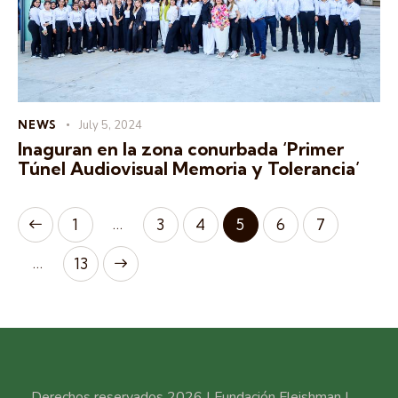
NEWS
July 5, 2024
Inaguran en la zona conurbada ‘Primer
Túnel Audiovisual Memoria y Tolerancia’
…
1
3
4
5
6
7
…
>
13
Derechos reservados 2026 | Fundación Fleishman |