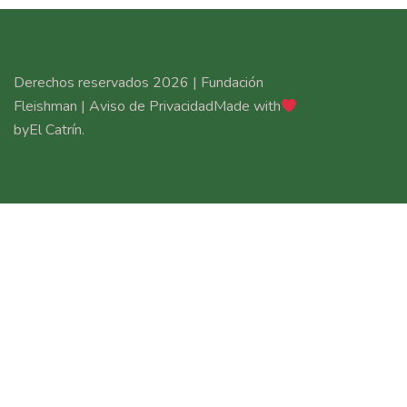
Derechos reservados 2026 | Fundación
Fleishman |
Aviso de Privacidad
Made with
by
El Catrín
.