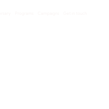
ersary
Programs
Campaigns
Get in touch