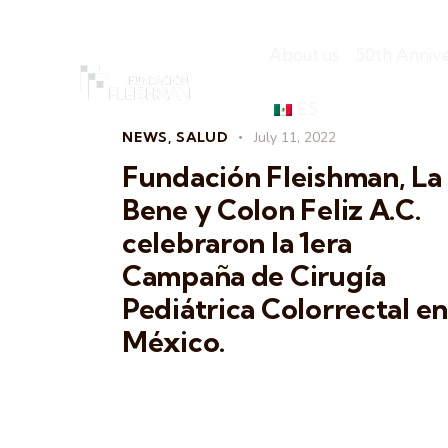
About us
50th Anniv
ES
NEWS
,
SALUD
July 11, 2022
Fundación Fleishman, La
Bene y Colon Feliz A.C.
celebraron la 1era
Campaña de Cirugía
Pediátrica Colorrectal en
México.