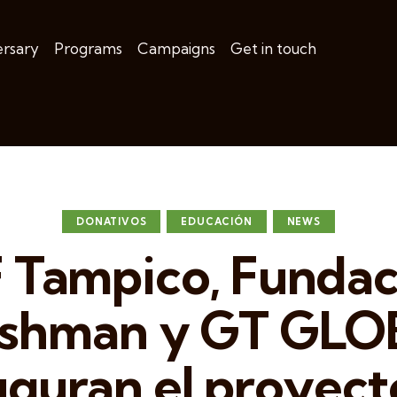
ersary
Programs
Campaigns
Get in touch
DONATIVOS
EDUCACIÓN
NEWS
F Tampico, Fundac
ishman y GT GL
uguran el proyect