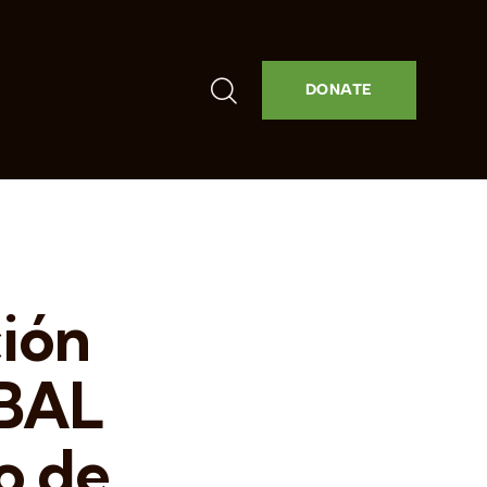
DONATE
ión
OBAL
o de