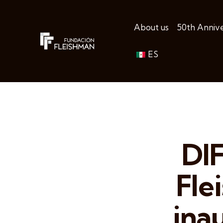
About us
50th Anniv
ES
DI
Fle
ina